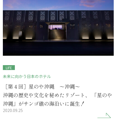
LIFE
未来に向かう日本のホテル
［第４回］星のや沖縄 ～沖縄～
沖縄の歴史や文化を秘めたリゾート、 「星のや
沖縄」がサンゴ礁の海沿いに誕生！
2020.09.25