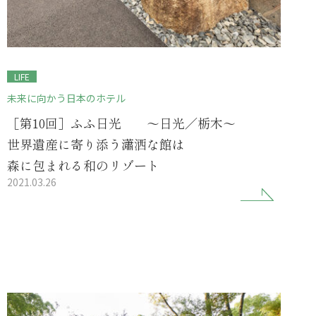
LIFE
未来に向かう日本のホテル
［第10回］ふふ日光 ～日光／栃木～
世界遺産に寄り添う瀟洒な館は
森に包まれる和のリゾート
2021.03.26