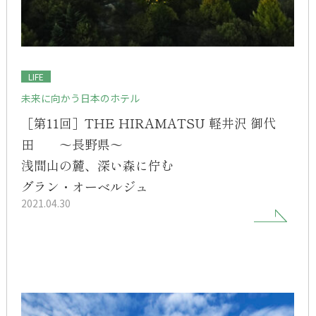
LIFE
未来に向かう日本のホテル
［第11回］THE HIRAMATSU 軽井沢 御代
田 ～長野県～
浅間山の麓、深い森に佇む
グラン・オーベルジュ
2021.04.30