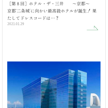
［第８回］ホテル・ザ・三井 ～京都～
京都‘二条城’に向かい最高級ホテルが誕生！ 果
たしてドレスコードは…？
2021.01.29