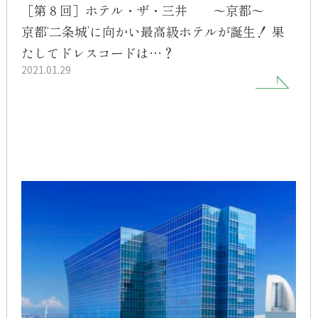
［第８回］ホテル・ザ・三井 ～京都～
京都‘二条城’に向かい最高級ホテルが誕生！ 果
たしてドレスコードは…？
2021.01.29