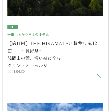
LIFE
未来に向かう日本のホテル
［第11回］THE HIRAMATSU 軽井沢 御代
田 ～長野県～
浅間山の麓、深い森に佇む
グラン・オーベルジュ
2021.04.30