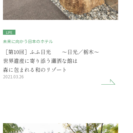
LIFE
未来に向かう日本のホテル
［第10回］ふふ日光 ～日光／栃木～
世界遺産に寄り添う瀟洒な館は
森に包まれる和のリゾート
2021.03.26