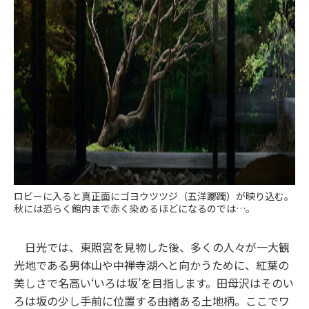
ロビーに入ると真正面にゴヨウツツジ（五洋躑躅）が映り込む。
秋には恐らく館内まで赤く染めるほどになるのでは…。
日光では、東照宮を見物した後、多くの人々が一大観
光地である男体山や中禅寺湖へと向かうために、紅葉の
美しさで名高い‘いろは坂’を目指します。田母沢はそのい
ろは坂の少し手前に位置する由緒ある土地柄。ここでワ