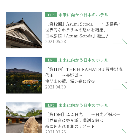
未来に向かう日本のホテル
LIFE
［第12回］Azumi Setoda ～広島県～
世界的なホテリエの想いを結集、
日本旅館「Azumi Setoda」誕生！
2021.05.28
未来に向かう日本のホテル
LIFE
［第11回］THE HIRAMATSU 軽井沢 御
代田 ～長野県～
浅間山の麓、深い森に佇む
2021.04.30
グラン・オーベルジュ
未来に向かう日本のホテル
LIFE
［第10回］ふふ日光 ～日光／栃木～
世界遺産に寄り添う瀟洒な館は
森に包まれる和のリゾート
2021.03.26