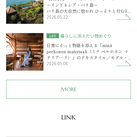
～インドネシア・バリ島～
バリ島の大自然に抱かれ ひっそりと佇む最
2026.05.22
高級リゾート
暮らしに添えたい物めぐり
LIFE
日常にそっと物語を添える「minä
perhonen materiaali（ミナ ペルホネン マ
テリア―リ）」のテキスタイル／モデル・
2026.05.08
前田エマさん
MORE
LINK