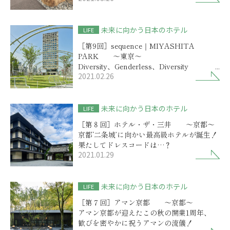
未来に向かう日本のホテル
LIFE
［第9回］sequence｜MIYASHITA
PARK ～東京～
Diversity、Genderless、Diversity
2021.02.26
未来を目指す新しい感性が生きる
未来に向かう日本のホテル
LIFE
［第８回］ホテル・ザ・三井 ～京都～
京都‘二条城’に向かい最高級ホテルが誕生！
果たしてドレスコードは…？
2021.01.29
未来に向かう日本のホテル
LIFE
［第７回］アマン京都 ～京都～
アマン京都が迎えたこの秋の開業1周年、
歓びを密やかに祝うアマンの流儀！