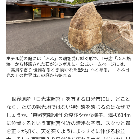
ホテル前の庭には「ふふ」の魂を受け継ぐ形で、1号店「ふふ 熱
海」から移譲された石がシンボルに。公式ホームページには、
「高貴な香り 優雅なるとき 開かれた聖地」へとある。「ふふ日
光の」の世界はこの庭から始まる
世界遺産「日光東照宮」を有する日光市には、どこと
なく、ただの観光地ではない特別感を感じるのはなぜで
しょうか。‘東照宮陽明門’の煌びやかな様子、海抜634m
に位置するという東照宮付近の清浄な空気、スクッと襟
を正すが如く、天を突くようにまっすぐに伸びる杉並