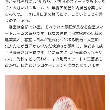
泉がそれぞれに2か所あり、どちらのスィートでもゆった
りと大きいバスルームで、半露天風呂と内風呂を楽しめ
るのです。まさに非日常の贅沢とは、こういうことを言
うのでしょう。
客室は全部で24室。それぞれの意匠が異なる全室スィ
ートルームの造りです。低層の建物は日本家屋の伝統の
建築美と、客室は日本が近代化へと移る明治・大正期、
先人たちが西洋から学んだ快適さが調和し、格式さえ感
じる豪華さは圧巻です。特に室内には地元産の大谷石や
杉材、光松なども使われ、また地元のアートや工芸品も
置かれ、日光というロケーションを際立たせています。