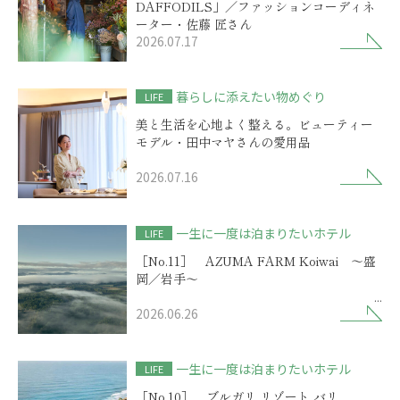
DAFFODILS」／ファッションコーディネ
ーター・佐藤 匠さん
2026.07.17
暮らしに添えたい物めぐり
LIFE
美と生活を心地よく整える。ビューティー
モデル・田中マヤさんの愛用品
2026.07.16
一生に一度は泊まりたいホテル
LIFE
［No.11］ AZUMA FARM Koiwai ～盛
岡／岩手～
2026.06.26
歴史物語を秘めた小岩井農場に
選ばれしリゾートの開業
一生に一度は泊まりたいホテル
LIFE
［No.10］ ブルガリ リゾート バリ