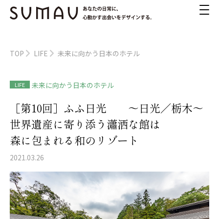
TOP
LIFE
未来に向かう日本のホテル
未来に向かう日本のホテル
LIFE
［第10回］ふふ日光 ～日光／栃木～
世界遺産に寄り添う瀟洒な館は
森に包まれる和のリゾート
2021.03.26