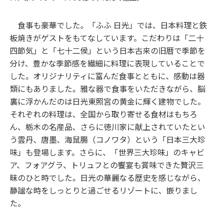
食事も豪華でした。「ふふ 日光」では、日本料理と鉄
板焼きがゲストをもてなしています。こだわりは「二十
四節気」と「七十二侯」という日本古来の旧暦で季節を
分け、豊かな季節感を繊細に料理に表現していることで
した。オリジナリティに富んだ食事とともに、感動は器
類にもありました。雅な器で食事をいただきながら、脳
裏に浮かんだのは日光東照宮の黄金に輝く建物でした。
それぞれの料理は、全国から取り寄せる食材はもちろ
ん、栃木の名産品、さらに徳川家に献上されていたとい
う雲丹、唐墨、海鼠腸（コノワタ）という「日本三大珍
味」も登場します。さらに、「世界三大珍味」のキャビ
ア、フォアグラ、トリュフとの饗宴も賞味できた贅沢三
昧のひと時でした。日光の華麗なる歴史を感じながら、
静謐な時をしっとりと過ごせるリゾートに、嵌りまし
た。