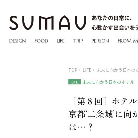
DESIGN
FOOD
LIFE
TRIP
PERSON
FROM 
TOP
LIFE
未来に向かう日本の
未来に向かう日本のホテル
LIFE
［第８回］ホテ
京都‘二条城’に
は…？