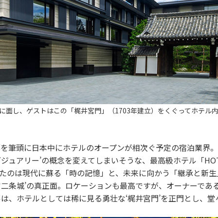
に面し、ゲストはこの「梶井宮門」（1703年建立）をくぐってホテル
都を筆頭に日本中にホテルのオープンが相次ぐ予定の宿泊業界。
ュアリー’の概念を変えてしまいそうな、最高級ホテル「HOTEL TH
たのは現代に蘇る「時の記憶」と、未来に向かう「継承と新生
宮二条城’の真正面。ロケーションも最高ですが、オーナーであ
ルは、ホテルとしては稀に見る勇壮な‘梶井宮門’を正門とし、