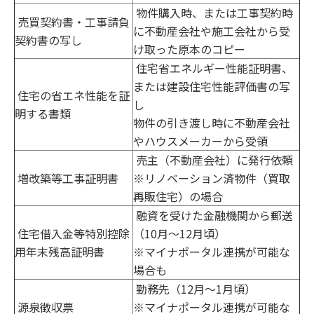
物件購入時、または工事契約時
売買契約書・工事請負
に不動産会社や施工会社から受
契約書の写し
け取った原本のコピー
住宅省エネルギー性能証明書、
または建設住宅性能評価書の写
住宅の省エネ性能を証
し
明する書類
物件の引き渡し時に不動産会社
やハウスメーカーから受領
売主（不動産会社）に発行依頼
増改築等工事証明書
※リノベーション済物件（買取
再販住宅）の場合
融資を受けた金融機関から郵送
住宅借入金等特別控除
（10月〜12月頃）
用年末残高証明書
※マイナポータル連携が可能な
場合も
勤務先（12月〜1月頃）
源泉徴収票
※マイナポータル連携が可能な