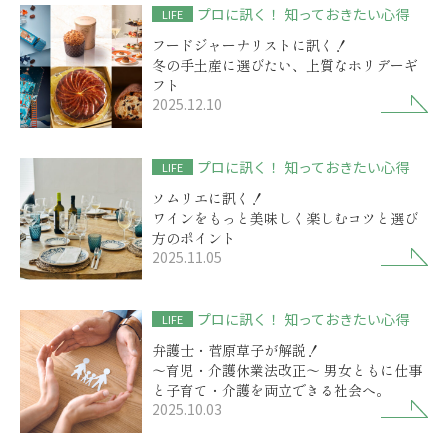
プロに訊く！ 知っておきたい心得
LIFE
フードジャーナリストに訊く！
冬の手土産に選びたい、上質なホリデーギ
フト
2025.12.10
プロに訊く！ 知っておきたい心得
LIFE
ソムリエに訊く！
ワインをもっと美味しく楽しむコツと選び
方のポイント
2025.11.05
プロに訊く！ 知っておきたい心得
LIFE
弁護士・菅原草子が解説！
～育児・介護休業法改正～ 男女ともに仕事
と子育て・介護を両立できる社会へ。
2025.10.03