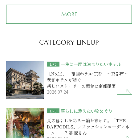
MORE
CATEGORY LINEUP
一生に一度は泊まりたいホテル
LIFE
［No.12］ 帝国ホテル 京都 ～京都市～
老舗ホテルが紡ぐ
新しいストーリーの舞台は京都祇園
2026.07.24
暮らしに添えたい物めぐり
LIFE
夏の暮らしを彩る一輪を求めて。「THE
DAFFODILS」／ファッションコーディネ
ーター・佐藤 匠さん