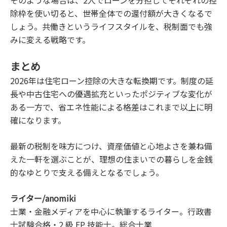
そのような場合は、2人でローンを分担してそれぞれの控
除枠を使い切ると、世帯全体での還付額が大きくなるで
しょう。共働きというライフスタイルを、税制面でも強
みに変える戦略です。
まとめ
2026年は住宅ローン控除の大きな転換期です。制度の延
長や中古住宅への優遇拡充といったポジティブな変化が
ある一方で、省エネ性能による格差はこれまで以上に明
確になります。
最新の税制を味方につけ、資産価値と心地よさを兼ね備
えた一軒を選ぶことが、理想の住まいでの暮らしを金銭
的なゆとりで支える備えとなるでしょう。
ライター/anomiki
士業・金融メディアを中心に執筆するライター。行政書
士試験合格・2 級 FP 技能士。総合士業