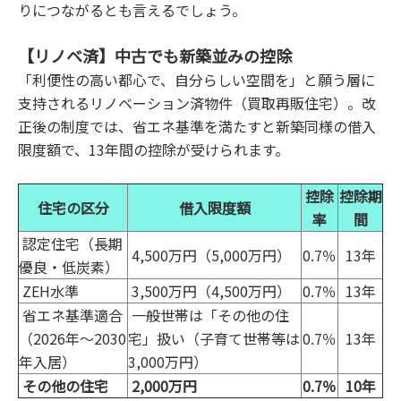
りにつながるとも言えるでしょう。
【リノベ済】中古でも新築並みの控除
「利便性の高い都心で、自分らしい空間を」と願う層に
支持されるリノベーション済物件（買取再販住宅）。改
正後の制度では、省エネ基準を満たすと新築同様の借入
限度額で、13年間の控除が受けられます。
控除
控除期
住宅の区分
借入限度額
率
間
認定住宅（長期
4,500万円（5,000万円）
0.7％
13年
優良・低炭素）
ZEH水準
3,500万円（4,500万円）
0.7％
13年
省エネ基準適合
一般世帯は「その他の住
（2026年〜2030
宅」扱い（子育て世帯等は
0.7％
13年
年入居）
3,000万円）
その他の住宅
2,000万円
0.7％
10年