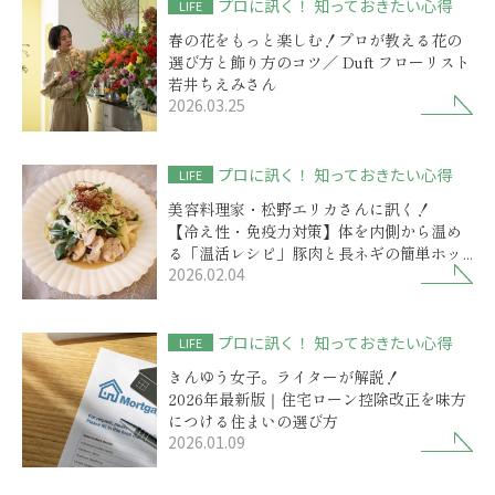
プロに訊く！ 知っておきたい心得
LIFE
春の花をもっと楽しむ！プロが教える花の
選び方と飾り方のコツ／ Duft フローリスト
若井ちえみさん
2026.03.25
プロに訊く！ 知っておきたい心得
LIFE
美容料理家・松野エリカさんに訊く！
【冷え性・免疫力対策】体を内側から温め
る「温活レシピ」豚肉と長ネギの簡単ホッ
2026.02.04
トサラダ
プロに訊く！ 知っておきたい心得
LIFE
きんゆう女子。ライターが解説！
2026年最新版｜住宅ローン控除改正を味方
につける住まいの選び方
2026.01.09