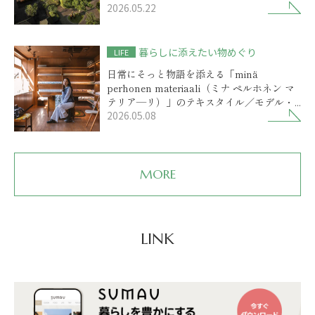
2026.05.22
高級リゾート
暮らしに添えたい物めぐり
LIFE
日常にそっと物語を添える「minä
perhonen materiaali（ミナ ペルホネン マ
テリア―リ）」のテキスタイル／モデル・
2026.05.08
前田エマさん
MORE
LINK