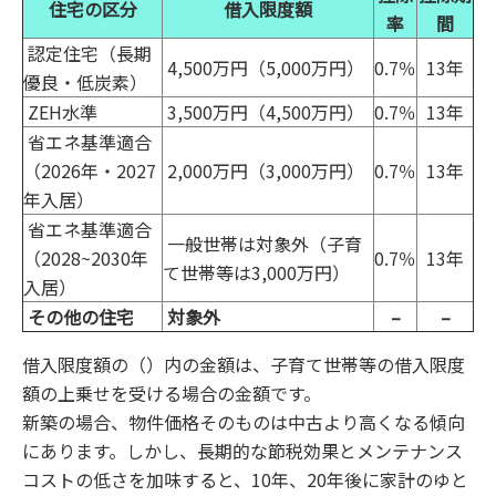
住宅の区分
借入限度額
率
間
認定住宅（長期
4,500万円（5,000万円）
0.7％
13年
優良・低炭素）
ZEH水準
3,500万円（4,500万円）
0.7％
13年
省エネ基準適合
（2026年・2027
2,000万円（3,000万円）
0.7％
13年
年入居）
省エネ基準適合
一般世帯は対象外（子育
（2028~2030年
0.7％
13年
て世帯等は3,000万円）
入居）
その他の住宅
対象外
–
–
借入限度額の（）内の金額は、子育て世帯等の借入限度
額の上乗せを受ける場合の金額です。
新築の場合、物件価格そのものは中古より高くなる傾向
にあります。しかし、長期的な節税効果とメンテナンス
コストの低さを加味すると、10年、20年後に家計のゆと