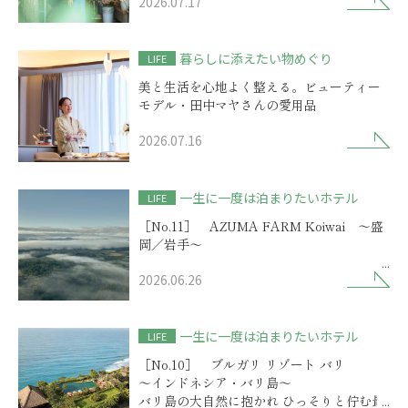
2026.07.17
暮らしに添えたい物めぐり
LIFE
美と生活を心地よく整える。ビューティー
モデル・田中マヤさんの愛用品
2026.07.16
一生に一度は泊まりたいホテル
LIFE
［No.11］ AZUMA FARM Koiwai ～盛
岡／岩手～
2026.06.26
歴史物語を秘めた小岩井農場に
選ばれしリゾートの開業
一生に一度は泊まりたいホテル
LIFE
［No.10］ ブルガリ リゾート バリ
～インドネシア・バリ島～
バリ島の大自然に抱かれ ひっそりと佇む最