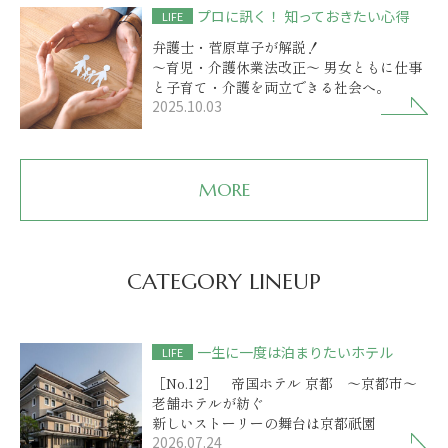
プロに訊く！ 知っておきたい心得
LIFE
弁護士・菅原草子が解説！
～育児・介護休業法改正～ 男女ともに仕事
と子育て・介護を両立できる社会へ。
2025.10.03
MORE
CATEGORY LINEUP
一生に一度は泊まりたいホテル
LIFE
［No.12］ 帝国ホテル 京都 ～京都市～
老舗ホテルが紡ぐ
新しいストーリーの舞台は京都祇園
2026.07.24