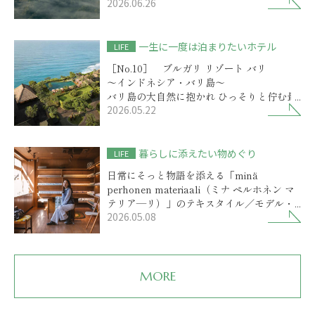
2026.06.26
歴史物語を秘めた小岩井農場に
選ばれしリゾートの開業
一生に一度は泊まりたいホテル
LIFE
［No.10］ ブルガリ リゾート バリ
～インドネシア・バリ島～
バリ島の大自然に抱かれ ひっそりと佇む最
2026.05.22
高級リゾート
暮らしに添えたい物めぐり
LIFE
日常にそっと物語を添える「minä
perhonen materiaali（ミナ ペルホネン マ
テリア―リ）」のテキスタイル／モデル・
2026.05.08
前田エマさん
MORE