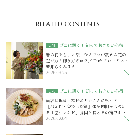
RELATED CONTENTS
プロに訊く！ 知っておきたい心得
LIFE
春の花をもっと楽しむ！プロが教える花の
選び方と飾り方のコツ／ Duft フローリスト
若井ちえみさん
2026.03.25
プロに訊く！ 知っておきたい心得
LIFE
美容料理家・松野エリカさんに訊く！
【冷え性・免疫力対策】体を内側から温め
る「温活レシピ」豚肉と長ネギの簡単ホッ
2026.02.04
トサラダ