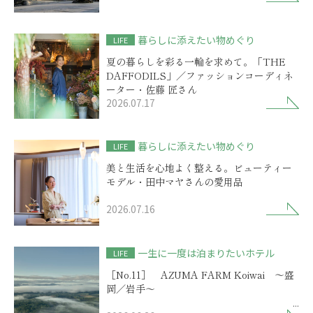
暮らしに添えたい物めぐり
LIFE
夏の暮らしを彩る一輪を求めて。「THE
DAFFODILS」／ファッションコーディネ
ーター・佐藤 匠さん
2026.07.17
暮らしに添えたい物めぐり
LIFE
美と生活を心地よく整える。ビューティー
モデル・田中マヤさんの愛用品
2026.07.16
一生に一度は泊まりたいホテル
LIFE
［No.11］ AZUMA FARM Koiwai ～盛
岡／岩手～