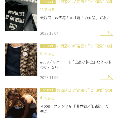
お洒落とは“逆張り”と“偏愛”の調
DESIGN
和である
最終回 お洒落とは「魂との対話」である
2023.12.04
お洒落とは“逆張り”と“偏愛”の調
DESIGN
和である
#009ジャケットは「上品な紳士」だけのも
のじゃない
2023.11.06
お洒落とは“逆張り”と“偏愛”の調
DESIGN
和である
＃008 ブランドを「世界観／価値観」で
選ぶ