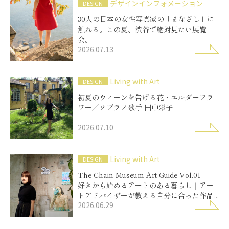
デザインインフォメーション
DESIGN
30人の日本の女性写真家の「まなざし」に
触れる。この夏、渋谷で絶対見たい展覧
会。
2026.07.13
Living with Art
DESIGN
初夏のウィーンを告げる花・エルダーフラ
ワー／ソプラノ歌手 田中彩子
2026.07.10
Living with Art
DESIGN
The Chain Museum Art Guide Vol.01
好きから始めるアートのある暮らし｜アー
トアドバイザーが教える自分に合った作品
2026.06.29
の選び方