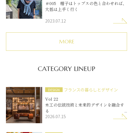
＃005 帽子はトップスの色と合わせれば、
大抵は上手く行く
2023.07.12
MORE
CATEGORY LINEUP
フランスの暮らしとデザイン
DESIGN
Vol 22
木工の伝統技術と未来的デザインを融合す
る
2026.07.15
「エルヴェ・マニュファクチュリエ」