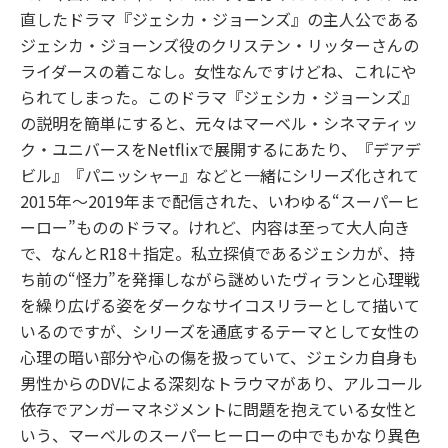
直したドラマ『ジェシカ・ジョーンズ』の主人公である
ジェシカ・ジョーンズ役のクリステン・リッターさんの
ライダースの着こなし。女性なんですけどね、これにや
られてしまった。このドラマ『ジェシカ・ジョーンズ』
の説明を簡単にすると、元々はマーベル・シネマティッ
ク・ユニバースをNetflixで展開するにあたり、『デアデ
ビル』『パニッシャー』などと一緒にシリーズ化されて
2015年〜2019年まで配信された、いわゆる“スーパーヒ
ーロー”もののドラマ。けれど、内容は至って大人向き
で、なんとR18＋指定。私立探偵であるジェシカが、持
ち前の“怪力”を発揮しながら謎めいたヴィランと心理戦
を繰り広げる姿をダークなサイコスリラーとして描いて
いるのですが、シリーズを通底するテーマとして女性の
心理の暗い部分や心の傷を扱っていて、ジェシカ自身も
男性からのDVによる深刻なトラウマがあり、アルコール
依存でアンガーマネジメントに問題を抱えている女性と
いう、マーベルのスーパーヒーローの中でもかなり異色