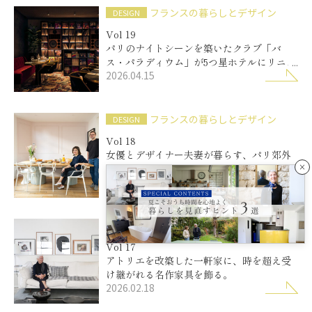
フランスの暮らしとデザイン
DESIGN
Vol 19
パリのナイトシーンを築いたクラブ「バ
ス・パラディウム」が5つ星ホテルにリニュ
2026.04.15
ーアル。
フランスの暮らしとデザイン
DESIGN
Vol 18
女優とデザイナー夫妻が暮らす、パリ郊外
の家。
×
2026.03.18
フランスの暮らしとデザイン
DESIGN
Vol 17
アトリエを改築した一軒家に、時を超え受
け継がれる名作家具を飾る。
2026.02.18