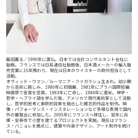
飯田薫る／1990年に渡仏。日本では会計コンサルタント会社に
勤務。フランスでは日系通信社勤務後、日本酒メーカーの輸入販
売営業に15年携わり、現在は日本のウイスキーの欧州担当として
活動。
オヴィッド・ウマン／ルーマニア・ファガラシュ生まれ。幼少期
から芸術に親しみ、1980年に初個展、1981年にプラハ国際短編
映画祭で金賞を受賞。1983年に亡命し、1984年に渡米。神学・
哲学・ヘブライ語を学んだ後、アメリカで現代美術家として活動
し、哲学的思考と東欧的背景を融合した概念的作品を制作。映
像・パフォーマンス・インスタレーションなど多様な表現で国内
外の展覧会に参加した。2005年にフランスへ移住し、翌年に兵
庫・安泰寺で小堂を建てるプロジェクトを実施。現在はフラン
ス・バニョレを拠点に、建築や内装デザイン、アート制作を続け
ている。