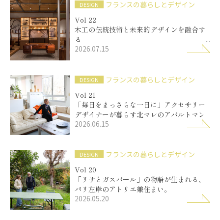
フランスの暮らしとデザイン
DESIGN
Vol 22
木工の伝統技術と未来的デザインを融合す
る
2026.07.15
「エルヴェ・マニュファクチュリエ」
フランスの暮らしとデザイン
DESIGN
Vol 21
「毎日をまっさらな一日に」アクセサリー
デザイナーが暮らす北マレのアパルトマン
2026.06.15
フランスの暮らしとデザイン
DESIGN
Vol 20
「リサとガスパール」の物語が生まれる、
パリ左岸のアトリエ兼住まい。
2026.05.20