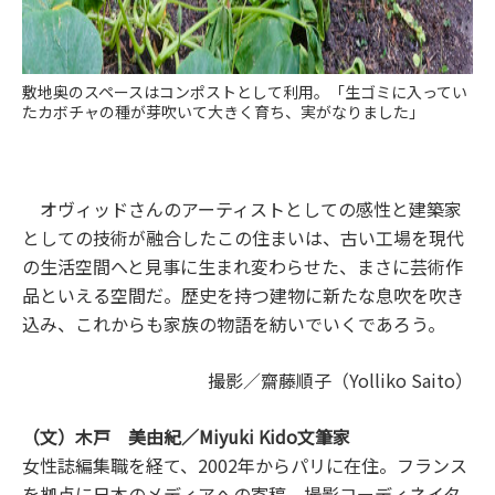
敷地奥のスペースはコンポストとして利用。「生ゴミに入ってい
たカボチャの種が芽吹いて大きく育ち、実がなりました」
オヴィッドさんのアーティストとしての感性と建築家
としての技術が融合したこの住まいは、古い工場を現代
の生活空間へと見事に生まれ変わらせた、まさに芸術作
品といえる空間だ。歴史を持つ建物に新たな息吹を吹き
込み、これからも家族の物語を紡いでいくであろう。
撮影／齋藤順子（Yolliko Saito）
（文）木戸 美由紀／Miyuki Kido文筆家
女性誌編集職を経て、2002年からパリに在住。フランス
を拠点に日本のメディアへの寄稿、撮影コーディネイタ