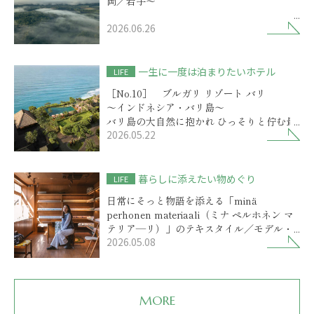
岡／岩手～
2026.06.26
歴史物語を秘めた小岩井農場に
選ばれしリゾートの開業
一生に一度は泊まりたいホテル
LIFE
［No.10］ ブルガリ リゾート バリ
～インドネシア・バリ島～
バリ島の大自然に抱かれ ひっそりと佇む最
2026.05.22
高級リゾート
暮らしに添えたい物めぐり
LIFE
日常にそっと物語を添える「minä
perhonen materiaali（ミナ ペルホネン マ
テリア―リ）」のテキスタイル／モデル・
2026.05.08
前田エマさん
MORE