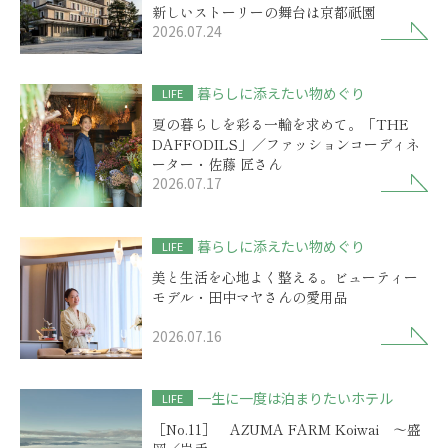
新しいストーリーの舞台は京都祇園
2026.07.24
暮らしに添えたい物めぐり
LIFE
夏の暮らしを彩る一輪を求めて。「THE
DAFFODILS」／ファッションコーディネ
ーター・佐藤 匠さん
2026.07.17
暮らしに添えたい物めぐり
LIFE
美と生活を心地よく整える。ビューティー
モデル・田中マヤさんの愛用品
2026.07.16
一生に一度は泊まりたいホテル
LIFE
［No.11］ AZUMA FARM Koiwai ～盛