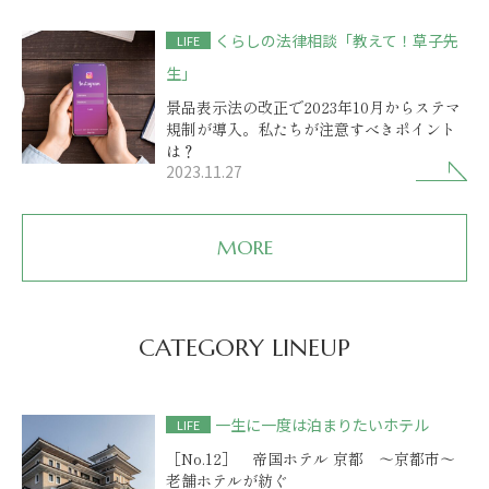
くらしの法律相談「教えて！草子先
LIFE
生」
景品表示法の改正で2023年10月からステマ
規制が導入。私たちが注意すべきポイント
は？
2023.11.27
MORE
CATEGORY LINEUP
一生に一度は泊まりたいホテル
LIFE
［No.12］ 帝国ホテル 京都 ～京都市～
老舗ホテルが紡ぐ