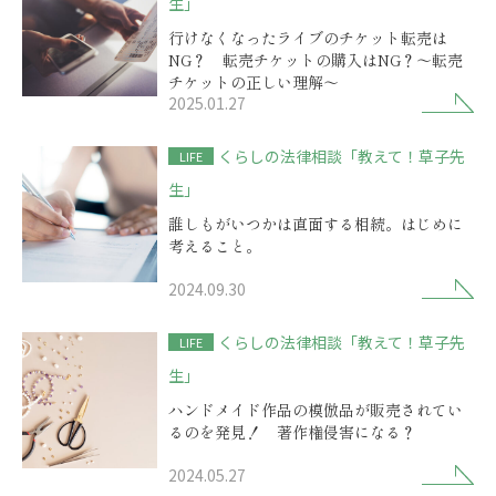
生」
行けなくなったライブのチケット転売は
NG？ 転売チケットの購入はNG？～転売
チケットの正しい理解～
2025.01.27
くらしの法律相談「教えて！草子先
LIFE
生」
誰しもがいつかは直面する相続。はじめに
考えること。
2024.09.30
くらしの法律相談「教えて！草子先
LIFE
生」
ハンドメイド作品の模倣品が販売されてい
るのを発見！ 著作権侵害になる？
2024.05.27