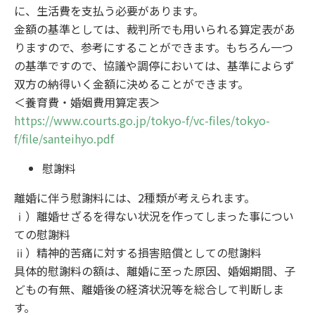
に、生活費を支払う必要があります。
金額の基準としては、裁判所でも用いられる算定表があ
りますので、参考にすることができます。もちろん一つ
の基準ですので、協議や調停においては、基準によらず
双方の納得いく金額に決めることができます。
＜養育費・婚姻費用算定表＞
https://www.courts.go.jp/tokyo-f/vc-files/tokyo-
f/file/santeihyo.pdf
慰謝料
離婚に伴う慰謝料には、2種類が考えられます。
ⅰ）離婚せざるを得ない状況を作ってしまった事につい
ての慰謝料
ⅱ）精神的苦痛に対する損害賠償としての慰謝料
具体的慰謝料の額は、離婚に至った原因、婚姻期間、子
どもの有無、離婚後の経済状況等を総合して判断しま
す。