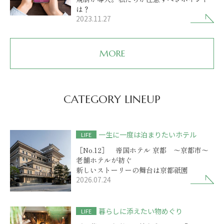
は？
2023.11.27
MORE
CATEGORY LINEUP
一生に一度は泊まりたいホテル
LIFE
［No.12］ 帝国ホテル 京都 ～京都市～
老舗ホテルが紡ぐ
新しいストーリーの舞台は京都祇園
2026.07.24
暮らしに添えたい物めぐり
LIFE