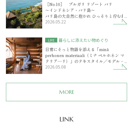
［No.10］ ブルガリ リゾート バリ
～インドネシア・バリ島～
バリ島の大自然に抱かれ ひっそりと佇む最
2026.05.22
高級リゾート
暮らしに添えたい物めぐり
LIFE
日常にそっと物語を添える「minä
perhonen materiaali（ミナ ペルホネン マ
テリア―リ）」のテキスタイル／モデル・
2026.05.08
前田エマさん
MORE
LINK