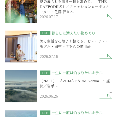
夏の暮らしを彩る一輪を求めて。「THE
DAFFODILS」／ファッションコーディネ
ーター・佐藤 匠さん
2026.07.17
暮らしに添えたい物めぐり
LIFE
美と生活を心地よく整える。ビューティー
モデル・田中マヤさんの愛用品
2026.07.16
一生に一度は泊まりたいホテル
LIFE
［No.11］ AZUMA FARM Koiwai ～盛
岡／岩手～
2026.06.26
歴史物語を秘めた小岩井農場に
選ばれしリゾートの開業
一生に一度は泊まりたいホテル
LIFE