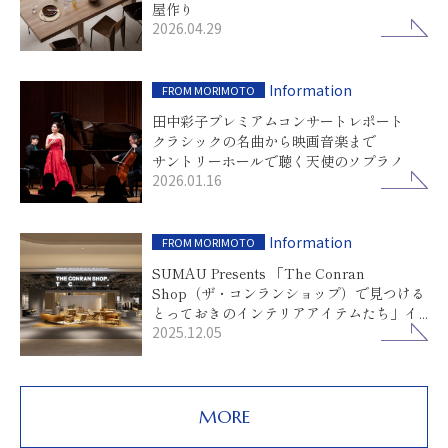
屋作り
2026.04.29
Information
FROM MORIMOTO
田中彩子プレミアムコンサートレポート
クラシックの名曲から映画音楽まで
サントリーホールで聴く天使のソプラノ
2026.01.16
Information
FROM MORIMOTO
SUMAU Presents 「The Conran
Shop（ザ・コンランショップ）で見つける
とっておきのインテリアアイテムたち」イ
2025.12.05
ンスタライブレポート
MORE