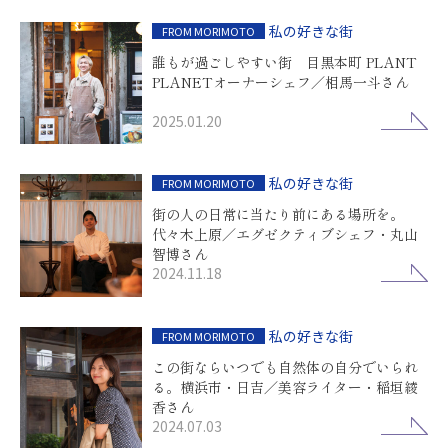
私の好きな街
FROM MORIMOTO
誰もが過ごしやすい街 目黒本町 PLANT
PLANETオーナーシェフ／相馬一斗さん
2025.01.20
私の好きな街
FROM MORIMOTO
街の人の日常に当たり前にある場所を。
代々木上原／エグゼクティブシェフ・丸山
智博さん
2024.11.18
私の好きな街
FROM MORIMOTO
この街ならいつでも自然体の自分でいられ
る。横浜市・日吉／美容ライター・稲垣綾
香さん
2024.07.03