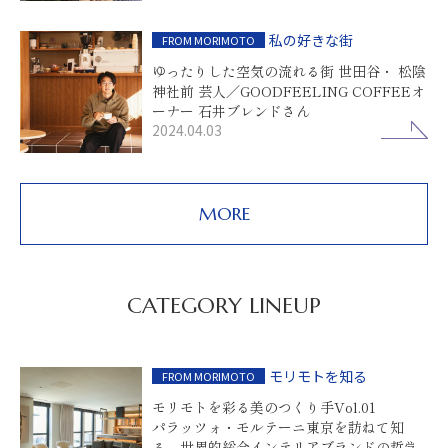
私の好きな街
FROM MORIMOTO
ゆったりした空気の流れる街 世田谷・ 松陰
神社前 芸人／GOODFEELING COFFEEオ
ーナー 石井ブレンドさん
2024.04.03
MORE
CATEGORY LINEUP
モリモトを知る
FROM MORIMOTO
モリモトを彩る美のつくり手Vol.01
パラッツォ・モルテーニ東京を訪ねて知
る、世界的総合インテリアブランドの哲学