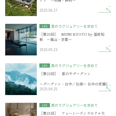
2025.06.27
森と海ともうひとつの熱海で、
上質ホテルに住まうような滞在
真のラグジュアリーを求めて
LIFE
［第23回］ MUNI KYOTO by 温故知
新 ～嵐山・京都～
2025.05.23
京都の名所嵐山にひっそりと佇む
ジャパンモダニズムの高級感
真のラグジュアリーを求めて
LIFE
［第22回］ 星のやグーグァン
～グーグァン・台中／台湾～ 台中の老舗温
2025.04.25
泉地にキラリ！
‘星のや’流ラグジュアリーリゾート
真のラグジュアリーを求めて
LIFE
［第21回］ フォーシーズンズホテル大