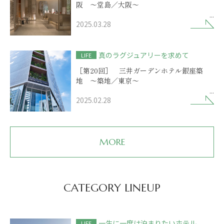
阪 ～堂島／大阪～
2025.03.28
船の帆が象られたラグジュアリーホテルの
外観
インテリアには伝統と革新が融合
真のラグジュアリーを求めて
LIFE
［第20回］ 三井ガーデンホテル銀座築
地 ～築地／東京～
2025.02.28
気風の良さと斬新なスタイル
銀座＋築地＋グルメの小粋なホテル
MORE
CATEGORY LINEUP
一生に一度は泊まりたいホテル
LIFE