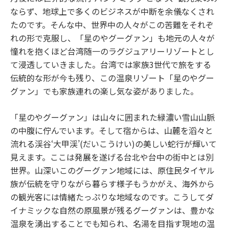
ならず、地球上で多くのビジネスが中断を余儀なくされ
たのです。そんな中、世界中の人々がこの苦難をそれぞ
れの形で克服し、「星のやグーグァン」も地元の人々が
憧れを抱くほど台湾随一のラグジュアリーリゾートとし
て浸透していきました。台湾では家族3世代で旅をする
伝統的な形が今も残り、この温泉リゾート「星のやグー
グァン」でも家族連れの楽し気な姿がありました。
「星のやグーグァン」は山々に囲まれた緑濃い雪山山脈
の中腹に佇んでいます。そして宿からは、山麓を滔々と
流れる渓谷‘大甲渓’(だいこうけい)の美しい蛇行が輝いて
見えます。ここは発展を遂げる台北や台中の街中とは別
世界。山深いこのグーグァン地域には、原住民タイヤル
族が伝統を守りながら暮らす様子もうかがえ、海外から
の観光客には情緒たっぷりな地域なのです。こうしてダ
イナミックな自然の原風景が残るグーグァンは、豊かな
温泉を湧出することでも知られ、名湯を目指す現地の温