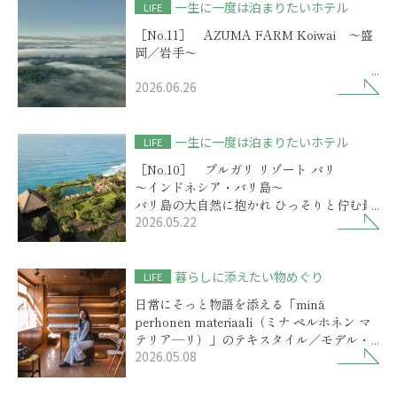
一生に一度は泊まりたいホテル
LIFE
［No.11］ AZUMA FARM Koiwai ～盛
岡／岩手～
2026.06.26
歴史物語を秘めた小岩井農場に
選ばれしリゾートの開業
一生に一度は泊まりたいホテル
LIFE
［No.10］ ブルガリ リゾート バリ
～インドネシア・バリ島～
バリ島の大自然に抱かれ ひっそりと佇む最
2026.05.22
高級リゾート
暮らしに添えたい物めぐり
LIFE
日常にそっと物語を添える「minä
perhonen materiaali（ミナ ペルホネン マ
テリア―リ）」のテキスタイル／モデル・
2026.05.08
前田エマさん