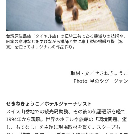
台湾原住民族「タイヤル族」の伝統工芸である機織りの技術や、
図案の意味などを学びながら講師と共に卓上型の機織り機（写
真）を使ってオリジナルの作品作り。
取材・文／せきねきょうこ
Photo: 星のやグーグァン
せきねきょうこ／ホテルジャーナリスト
スイス山岳地での観光局勤務、その後の仏語通訳を経て
1994年から現職。世界のホテルや旅館の「環境問題、癒
し、もてなし」を主題に現場取材を貫く。スクープも