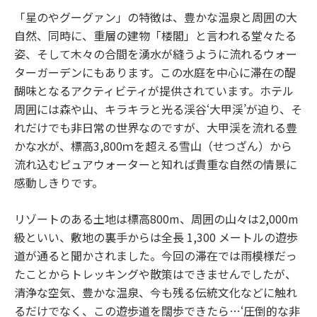
「星のやグーグァン」の特徴は、豊かな温泉と周囲の大
自然、同時に、重層の建物「楼閣」と言われる堂々たる
姿、そして木々の合間を湧水が縫うように流れるウォー
ターガーデンにもあります。この水庭を中心に滞在の醍
醐味となるアクティビティが提供されています。ホテル
周囲には森や山、キラキラと光る渓谷‘大甲渓’が迫り、そ
れだけでも非日常の世界なのですが、大甲渓を流れる豊
かな水が、標高3,800ｍを超える雪山（せつざん）から
流れ込むピュアウォーターと知れば貴重な自然の情景に
感動しきりです。
リゾートのある土地は標高800m、周囲の山々は2,000m
級といい、敷地の裏手からは全長 1,300 メートルの遊歩
道が通ると聞かされました。今回の滞在では雨模様だっ
たことからトレッキングや散策はできませんでしたが、
清浄な空気、豊かな温泉、今も残る伝統文化などに触れ
るだけでなく、この遊歩道を闊歩できたら…‘圧倒的な非