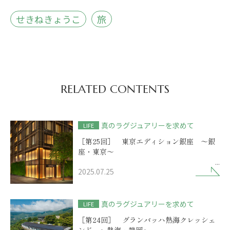
せきねきょうこ
旅
RELATED CONTENTS
真のラグジュアリーを求めて
LIFE
［第25回］ 東京エディション銀座 ～銀
座・東京～
2025.07.25
銀座の街に現れた隠れ家ホテル
個性派の館内はシアターのような別世界
真のラグジュアリーを求めて
LIFE
［第24回］ グランバッハ熱海クレッシェ
ンド ～熱海・静岡～