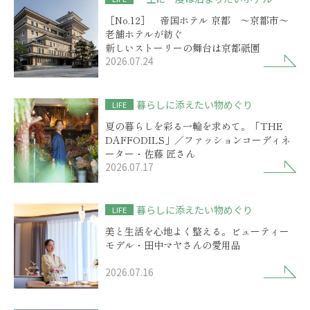
［No.12］ 帝国ホテル 京都 ～京都市～
老舗ホテルが紡ぐ
新しいストーリーの舞台は京都祇園
2026.07.24
暮らしに添えたい物めぐり
LIFE
夏の暮らしを彩る一輪を求めて。「THE
DAFFODILS」／ファッションコーディネ
ーター・佐藤 匠さん
2026.07.17
暮らしに添えたい物めぐり
LIFE
美と生活を心地よく整える。ビューティー
モデル・田中マヤさんの愛用品
2026.07.16