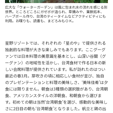
広大な「ウォーターガーデン」は風に包まれ水の流れを感じる別
世界。ところどころにガゼボが造られ、草摘みや、葉脈拓本、
ハーブボール作り、台湾のティータイムなどアクティビティにも
利用。お喋りも、読書も、まどろみもＯＫ。
星野リゾートでは、それぞれの「星のや」で提供される
独創的な料理が大きな楽しみでもあります。ここグーグ
ァンでは日本料理の美意識を基本とし、山深い谷關（グ
ーグァン）の地域性を活かし、台湾食材で作る日本の新
しい会席料理が提供されています。私が訪れたのはつい
最近の春3月。芽吹きの頃に相応しい食材が並び、独自
のプレゼンテーションと料理の美味しさ、‘美味佳肴’は夕
食には限りません。朝食は3種類の選択肢があり、台湾朝
食、アメリカンスタイルの洋朝食、和朝食から選びま
す。初めての朝は当然‘台湾朝食’を選び、感動的な美味し
さに2日目の朝も‘台湾朝食’となりました。帆立と鶏の出