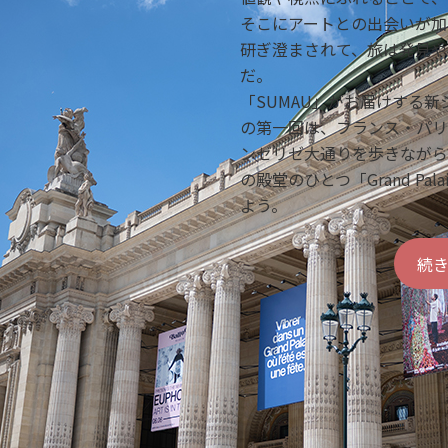
そこにアートとの出会いが加
研ぎ澄まされて、旅は発見や
だ。
「SUMAU」がお届けする
の第一回は、フランス・パリ
ンゼリゼ大通りを歩きながら
の殿堂のひとつ「Grand Pa
よう。
続