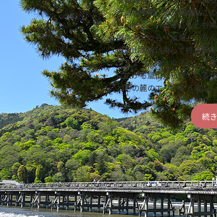
うこの時期、風光明媚なこの
に染めて、一年でもっとも美
四条大宮から「嵐電」（らん
道嵐山本線に乗って終着駅ま
つきょう）はすぐそこ。「嵐
に広がる嵐山から来ているが
とその麓のエリアを「嵐山」
続