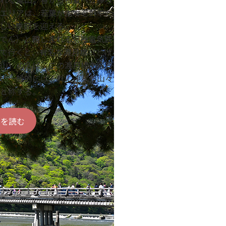
エリアは、若葉が木々を鮮やか
しい季節を迎える。
でん）と親しまれる京福電気鉄
で行くと、有名な渡月橋（とげ
山」の名は、この渡月橋の背景
、一般的にはそれに連なる山々
と称する。
きを読む