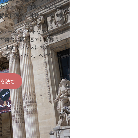
わると、さらに私たちの五感は
感動に満ちた体験となるはず
新シリーズ「アートをめぐる旅」
が舞台。観光客でにぎわうシャ
、まずフランスにおけるアート
lais グラン・パレ」へと行ってみ
きを読む