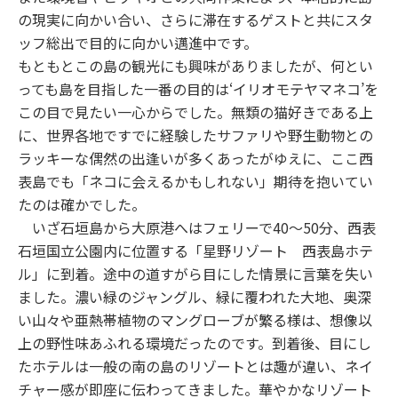
の現実に向かい合い、さらに滞在するゲストと共にスタ
ッフ総出で目的に向かい邁進中です。
もともとこの島の観光にも興味がありましたが、何とい
っても島を目指した一番の目的は‘イリオモテヤマネコ’を
この目で見たい一心からでした。無類の猫好きである上
に、世界各地ですでに経験したサファリや野生動物との
ラッキーな偶然の出逢いが多くあったがゆえに、ここ西
表島でも「ネコに会えるかもしれない」期待を抱いてい
たのは確かでした。
いざ石垣島から大原港へはフェリーで40～50分、西表
石垣国立公園内に位置する「星野リゾート 西表島ホテ
ル」に到着。途中の道すがら目にした情景に言葉を失い
ました。濃い緑のジャングル、緑に覆われた大地、奥深
い山々や亜熱帯植物のマングローブが繁る様は、想像以
上の野性味あふれる環境だったのです。到着後、目にし
たホテルは一般の南の島のリゾートとは趣が違い、ネイ
チャー感が即座に伝わってきました。華やかなリゾート