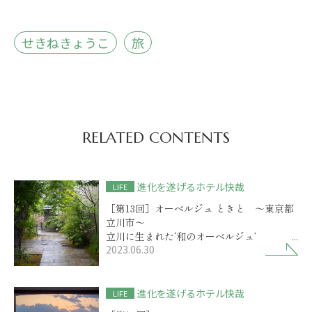
せきねきょうこ
旅
RELATED CONTENTS
進化を遂げるホテル快哉
LIFE
［第13回］オーベルジュ ときと ～東京都
立川市～
立川に生まれた‘和のオーベルジュ’
2023.06.30
食も宿も伝統と新しさが巧みに融合
進化を遂げるホテル快哉
LIFE