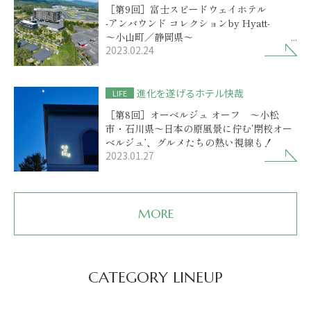
［第9回］富士スピードウェイホテル
-アンバウンド コレクションby Hyatt-
～小山町／静岡県～
2023.02.24
ホテルのもてなしが進化！
サーキットの熱狂と大自然の安らぎ
進化を遂げるホテル快哉
LIFE
［第8回］オーベルジュ オーフ ～小松
市・石川県～日本の原風景に佇む‘閉校オー
ベルジュ’、グルメたちの熱い視線も！
2023.01.27
MORE
CATEGORY LINEUP