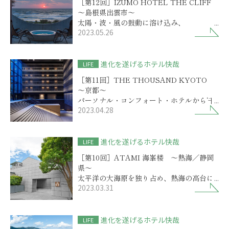
［第12回］IZUMO HOTEL THE CLIFF
～島根県出雲市～
太陽・波・風の鼓動に溶け込み、
2023.05.26
ゆったりと過ごす出雲の新しい隠れ家
進化を遂げるホテル快哉
LIFE
［第11回］THE THOUSAND KYOTO
～京都～
パーソナル・コンフォート・ホテルから‘千
2023.04.28
年ホテル’ヘリブランド
進化を遂げるホテル快哉
LIFE
［第10回］ATAMI 海峯楼 ～熱海／静岡
県～
太平洋の大海原を独り占め、熱海の高台に
2023.03.31
佇むガラスの館
進化を遂げるホテル快哉
LIFE