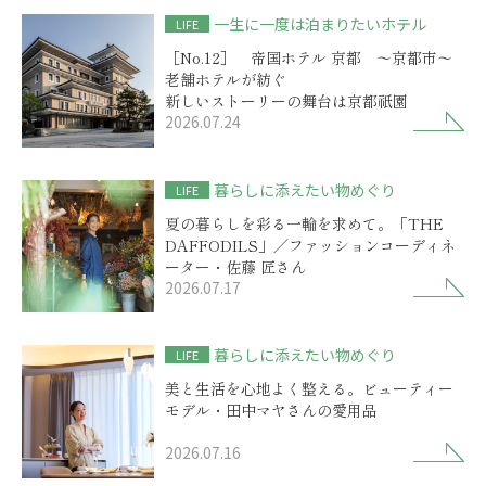
一生に一度は泊まりたいホテル
LIFE
［No.12］ 帝国ホテル 京都 ～京都市～
老舗ホテルが紡ぐ
新しいストーリーの舞台は京都祇園
2026.07.24
暮らしに添えたい物めぐり
LIFE
夏の暮らしを彩る一輪を求めて。「THE
DAFFODILS」／ファッションコーディネ
ーター・佐藤 匠さん
2026.07.17
暮らしに添えたい物めぐり
LIFE
美と生活を心地よく整える。ビューティー
モデル・田中マヤさんの愛用品
2026.07.16