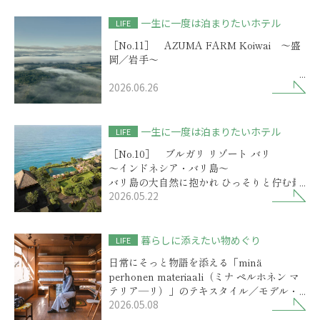
一生に一度は泊まりたいホテル
LIFE
［No.11］ AZUMA FARM Koiwai ～盛
岡／岩手～
2026.06.26
歴史物語を秘めた小岩井農場に
選ばれしリゾートの開業
一生に一度は泊まりたいホテル
LIFE
［No.10］ ブルガリ リゾート バリ
～インドネシア・バリ島～
バリ島の大自然に抱かれ ひっそりと佇む最
2026.05.22
高級リゾート
暮らしに添えたい物めぐり
LIFE
日常にそっと物語を添える「minä
perhonen materiaali（ミナ ペルホネン マ
テリア―リ）」のテキスタイル／モデル・
2026.05.08
前田エマさん