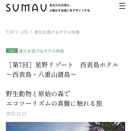
TOP
LIFE
進化を遂げるホテル快哉
進化を遂げるホテル快哉
LIFE
［第7回］星野リゾート 西表島ホテル
～西表島・八重山諸島～
野生動物と原始の森で
エコツーリズムの真髄に触れる旅
2022.12.23