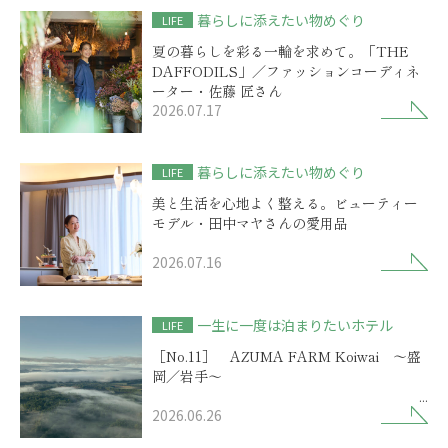
暮らしに添えたい物めぐり
LIFE
夏の暮らしを彩る一輪を求めて。「THE
DAFFODILS」／ファッションコーディネ
ーター・佐藤 匠さん
2026.07.17
暮らしに添えたい物めぐり
LIFE
美と生活を心地よく整える。ビューティー
モデル・田中マヤさんの愛用品
2026.07.16
一生に一度は泊まりたいホテル
LIFE
［No.11］ AZUMA FARM Koiwai ～盛
岡／岩手～
2026.06.26
歴史物語を秘めた小岩井農場に
選ばれしリゾートの開業