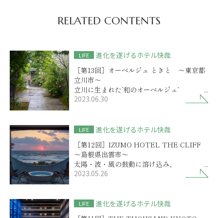
RELATED CONTENTS
進化を遂げるホテル快哉
LIFE
［第13回］オーベルジュ ときと ～東京都
立川市～
立川に生まれた‘和のオーベルジュ’
2023.06.30
食も宿も伝統と新しさが巧みに融合
進化を遂げるホテル快哉
LIFE
［第12回］IZUMO HOTEL THE CLIFF
～島根県出雲市～
太陽・波・風の鼓動に溶け込み、
2023.05.26
ゆったりと過ごす出雲の新しい隠れ家
進化を遂げるホテル快哉
LIFE