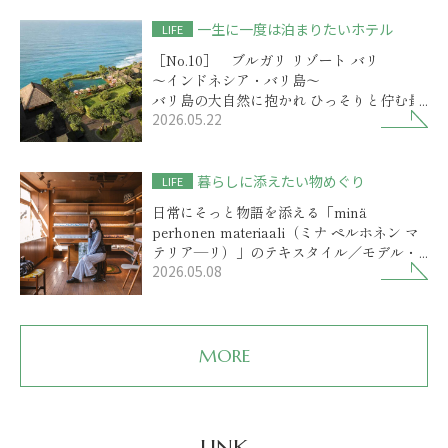
一生に一度は泊まりたいホテル
LIFE
［No.10］ ブルガリ リゾート バリ
～インドネシア・バリ島～
バリ島の大自然に抱かれ ひっそりと佇む最
2026.05.22
高級リゾート
暮らしに添えたい物めぐり
LIFE
日常にそっと物語を添える「minä
perhonen materiaali（ミナ ペルホネン マ
テリア―リ）」のテキスタイル／モデル・
2026.05.08
前田エマさん
MORE
LINK