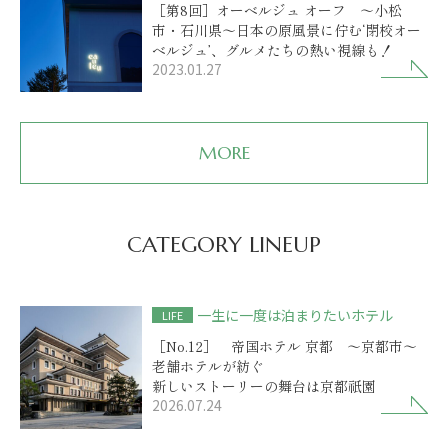
［第8回］オーベルジュ オーフ ～小松
市・石川県～日本の原風景に佇む‘閉校オー
ベルジュ’、グルメたちの熱い視線も！
2023.01.27
MORE
CATEGORY LINEUP
一生に一度は泊まりたいホテル
LIFE
［No.12］ 帝国ホテル 京都 ～京都市～
老舗ホテルが紡ぐ
新しいストーリーの舞台は京都祇園
2026.07.24