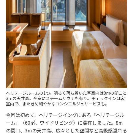
ヘリテージルームの1つ。明るく落ち着いた客室内は8mの間口と
3mの天井高。全室にスチームサウナも有り。チェックインは客
室内で、またきめ細やかなコンシエルジュサービスも。
今回は初めて、ヘリテージイングにある「ヘリテージル
ーム」（60㎡、ワイドリビング）に滞在しました。8m
の間口、3mの天井高、広々とした空間など高級感溢れる