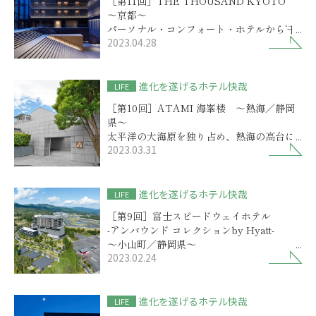
［第11回］THE THOUSAND KYOTO
～京都～
パーソナル・コンフォート・ホテルから‘千
2023.04.28
年ホテル’ヘリブランド
進化を遂げるホテル快哉
LIFE
［第10回］ATAMI 海峯楼 ～熱海／静岡
県～
太平洋の大海原を独り占め、熱海の高台に
2023.03.31
佇むガラスの館
進化を遂げるホテル快哉
LIFE
［第9回］富士スピードウェイホテル
-アンバウンド コレクションby Hyatt-
～小山町／静岡県～
2023.02.24
ホテルのもてなしが進化！
サーキットの熱狂と大自然の安らぎ
進化を遂げるホテル快哉
LIFE