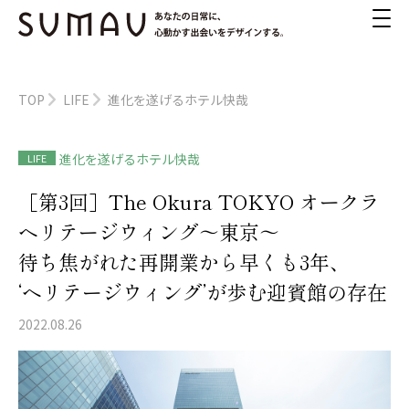
TOP
LIFE
進化を遂げるホテル快哉
進化を遂げるホテル快哉
LIFE
［第3回］The Okura TOKYO オークラ
ヘリテージウィング～東京～
待ち焦がれた再開業から早くも3年、
‘ヘリテージウィング’が歩む迎賓館の存在
2022.08.26