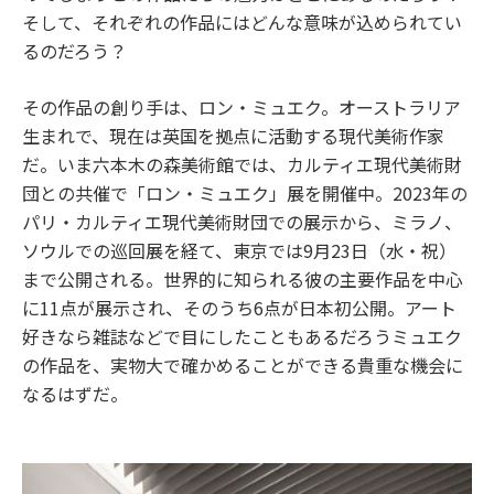
そして、それぞれの作品にはどんな意味が込められてい
るのだろう？
その作品の創り手は、ロン・ミュエク。オーストラリア
生まれで、現在は英国を拠点に活動する現代美術作家
だ。いま六本木の森美術館では、カルティエ現代美術財
団との共催で「ロン・ミュエク」展を開催中。2023年の
パリ・カルティエ現代美術財団での展示から、ミラノ、
ソウルでの巡回展を経て、東京では9月23日（水・祝）
まで公開される。世界的に知られる彼の主要作品を中心
に11点が展示され、そのうち6点が日本初公開。アート
好きなら雑誌などで目にしたこともあるだろうミュエク
の作品を、実物大で確かめることができる貴重な機会に
なるはずだ。