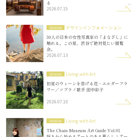
る
2026.07.15
「エルヴェ・マニュファクチュリエ」
デザインインフォメーション
DESIGN
30人の日本の女性写真家の「まなざし」に
触れる。この夏、渋谷で絶対見たい展覧
会。
2026.07.13
Living with Art
DESIGN
初夏のウィーンを告げる花・エルダーフラ
ワー／ソプラノ歌手 田中彩子
2026.07.10
Living with Art
DESIGN
The Chain Museum Art Guide Vol.01
好きから始めるアートのある暮らし｜アー