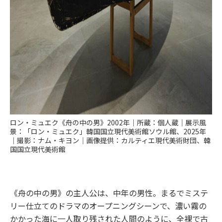
ロン・ミュエク《舟の中の男》2002年｜所蔵：個人蔵｜展示風
景：「ロン・ミュエク」韓国国立現代美術館ソウル館、2025年
｜撮影：ナム・キヨン｜画像提供：カルティエ現代美術財団、韓
国国立現代美術館
《舟の中の男》の主人公は、中年の男性。まるでミステ
リー仕立てのドラマのオープニングシーンで、濃い霧の
かかった海に一人取り残された人間のように、全裸で古