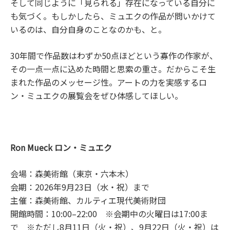
そして同じように「見られる」存在になっている自分に
も気づく。もしかしたら、ミュエクの作品が問いかけて
いるのは、自分自身のことなのかも、と。
30年間で作品数はわずか50点ほどという寡作の作家が、
その一点一点に込めた時間と思索の重さ。だからこそ生
まれた作品のメッセージ性。アートの力を実感するロ
ン・ミュエクの展覧会をぜひ体感してほしい。
Ron Mueck
ロン・ミュエク
会場：森美術館（東京・六本木）
会期：2026年9月23日（水・祝）まで
主催：森美術館、カルティエ現代美術財団
開館時間：10:00–22:00 ※会期中の火曜日は17:00ま
で ※ただし8月11日（火・祝）、9月22日（火・祝）は