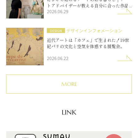
トアドバイザーが教える自分に合った作品
2026.06.29
の選び方
デザインインフォメーション
DESIGN
近代アートは「カフェ」で生まれた！19世
紀パリの文化と空気を体感する展覧会。
2026.06.22
MORE
LINK