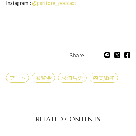
Instagram :
@paritore_podcast
Share
アート
展覧会
杉浦岳史
森美術館
RELATED CONTENTS