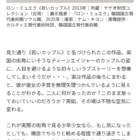
ロン・ミュエク《若いカップル》2013年｜所蔵：ヤゲオ財団コ
レクション（台湾）｜展示風景：「ロン・ミュエク」韓国国立現
代美術館ソウル館、2025年｜撮影：ナム・キヨン｜画像提供：
カルティエ現代美術財団、韓国国立現代美術館
見た通り《若いカップル》と名づけられたこの作品。英
国の街角にいそうなティーンエイジャーのカップルの姿
に、人目を避けるような初々しいラブストーリーを想像
してしまいそうだが・・・。実は作品の後ろにまわる
と、彼が彼女の手首を無理矢理つかんでいるように見え
ることがわかる。二人に何があったのか？このまま放っ
ておいていいのだろうか？突如、その場は不穏な空気に
変わる。
これが実際の街角で見る少年少女なら、もし気になった
としても、横目でちらりと眺める程度で通り過ぎてしま