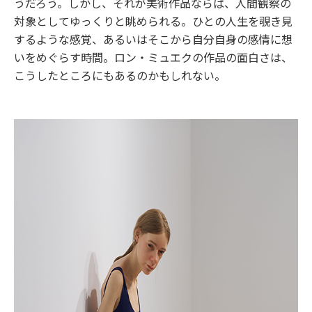
うだろう。しかし、それが美術作品ならば、人間観察の
対象としてゆっくりと眺められる。ひとの人生を覗き見
するような感覚、あるいはそこから自分自身の感情に想
いをめぐらす時間。ロン・ミュエクの作品の面白さは、
こうしたところにもあるのかもしれない。