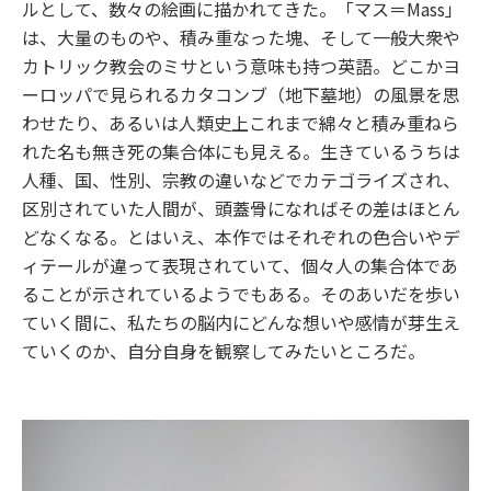
ルとして、数々の絵画に描かれてきた。「マス＝Mass」
は、大量のものや、積み重なった塊、そして一般大衆や
カトリック教会のミサという意味も持つ英語。どこかヨ
ーロッパで見られるカタコンブ（地下墓地）の風景を思
わせたり、あるいは人類史上これまで綿々と積み重ねら
れた名も無き死の集合体にも見える。生きているうちは
人種、国、性別、宗教の違いなどでカテゴライズされ、
区別されていた人間が、頭蓋骨になればその差はほとん
どなくなる。とはいえ、本作ではそれぞれの色合いやデ
ィテールが違って表現されていて、個々人の集合体であ
ることが示されているようでもある。そのあいだを歩い
ていく間に、私たちの脳内にどんな想いや感情が芽生え
ていくのか、自分自身を観察してみたいところだ。