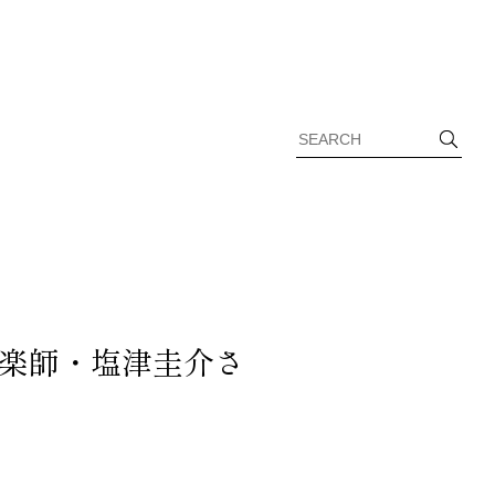
楽師・塩津圭介さ