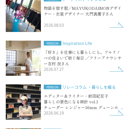
物語を宿す服／MAYUKODAIMONデザイ
ナー・衣装デザイナー 大門真優子さん
2026.08.03
Inspiration Life
PERSON
「好き」を仕事にも暮らしにも。フルリノ
ベの住まいで紡ぐ毎日 ／フリーアナウンサ
ー吉村 民さん
2026.07.27
リレーコラム ・暮らしを綴る
PERSON
エディター＆ライター・前田紀至子
暮らしの景色になる時計 vol.1
チューダー レンジャー36mm デューンホワ
2026.06.19
イト