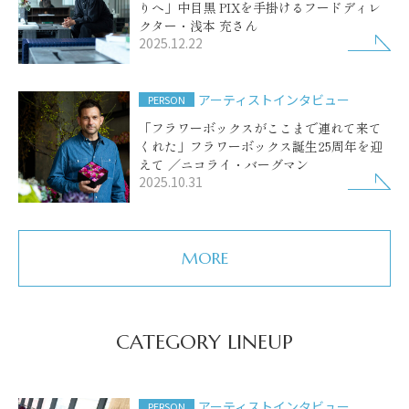
りへ」中目黒 PIXを手掛けるフードディレ
クター・浅本 充さん
2025.12.22
アーティストインタビュー
PERSON
「フラワーボックスがここまで連れて来て
くれた」フラワーボックス誕生25周年を迎
えて ／ニコライ・バーグマン
2025.10.31
MORE
CATEGORY LINEUP
アーティストインタビュー
PERSON