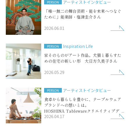
アーティストインタビュー
PERSON
「唯一無二の舞台芸術・能を未来へつなぐ
ために」能楽師・塩津圭介さん
2026.06.01
Inspiration Life
PERSON
家そのものがアート作品。犬猫と暮らすた
めの住宅の新しい形 大日方久美子さん
2026.05.29
アーティストインタビュー
PERSON
食卓から暮らしを豊かに、テーブルウェア
ブランドへの想いとは。
HOSHINA Tablewareクリエイティブディ
2026.04.17
レクター保科和賀子さん