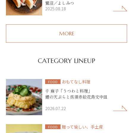
鷺沼／よしみつ
2025.08.18
MORE
CATEGORY LINEUP
おもてなし料理
FOOD
千 麻子「うつわと料理」
鱧の天ぷらと呉須赤絵花鳥文中皿
2026.07.22
贈って愉しい、手土産
FOOD