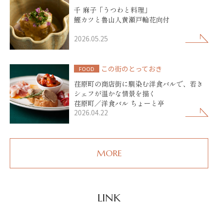
千 麻子「うつわと料理」
鰹カツと魯山人黄瀬戸輪花向付
2026.05.25
この街のとっておき
FOOD
荏原町の商店街に馴染む洋食バルで、若き
シェフが温かな情景を描く
荏原町／洋食バル ちょーと亭
2026.04.22
MORE
LINK