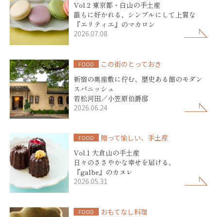
Vol.2 東京都・白山の手土産
誰もに好かれる、シンプルにして上質な
『エリティエ』のマカロン
2026.07.08
この街のとっておき
FOOD
新宿の奥座敷に佇む、歴史ある館のモダン
スパニッシュ
若松河田／小笠原伯爵邸
2026.06.24
贈って愉しい、手土産
FOOD
Vol.1 大倉山の手土産
日々のささやかな幸せを届ける、
『galbe』のカヌレ
2026.05.31
おもてなし料理
FOOD