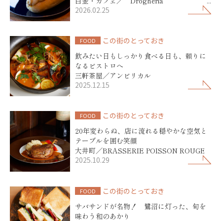
白金・カフェ／ Drogheria
2026.02.25
Sancricca（ドロゲリア サンクリッカ）
この街のとっておき
FOOD
飲みたい日もしっかり食べる日も、頼りに
なるビストロへ
三軒茶屋／アンビリカル
2025.12.15
この街のとっておき
FOOD
20年変わらぬ、店に流れる穏やかな空気と
テーブルを囲む笑顔
大井町／BRASSERIE POISSON ROUGE
2025.10.29
この街のとっておき
FOOD
サバサンドが名物！ 鷺沼に灯った、旬を
味わう和のあかり