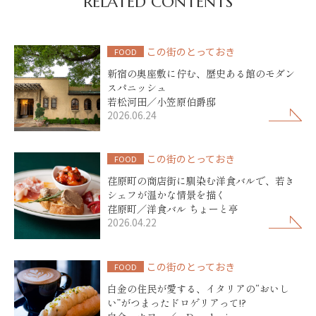
RELATED CONTENTS
この街のとっておき
FOOD
新宿の奥座敷に佇む、歴史ある館のモダン
スパニッシュ
若松河田／小笠原伯爵邸
2026.06.24
この街のとっておき
FOOD
荏原町の商店街に馴染む洋食バルで、若き
シェフが温かな情景を描く
荏原町／洋食バル ちょーと亭
2026.04.22
この街のとっておき
FOOD
白金の住民が愛する、イタリアの“おいし
い”がつまったドロゲリアって!?