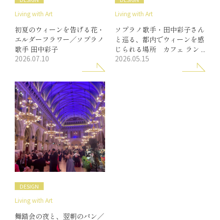
Living with Art
Living with Art
初夏のウィーンを告げる花・
ソプラノ歌手・田中彩子さん
エルダーフラワー／ソプラノ
と巡る、都内でウィーンを感
歌手 田中彩子
じられる場所 カフェ ラン
2026.07.10
2026.05.15
トマン 青山店／ロブマイヤ
ー・サロン
DESIGN
Living with Art
舞踏会の夜と、翌朝のパン／