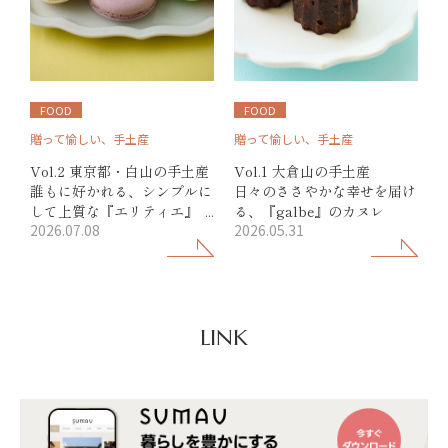
FOOD
FOOD
贈って愉しい、手土産
贈って愉しい、手土産
Vol.2 東京都・白山の手土産
Vol.1 大倉山の手土産
誰もに好かれる、シンプルに
日々のささやかな幸せを届け
して上質な『エリティエ』の
る、『galbe』のカヌレ
2026.07.08
2026.05.31
マカロン
LINK