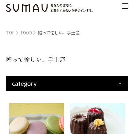
TOP
FOOD
贈って愉しい、手土産
贈って愉しい、手土産
category
keyboard_arrow_down