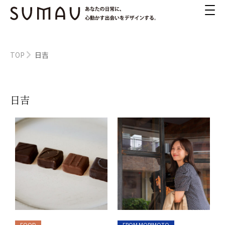
TOP
日吉
日吉
FOOD
FROM MORIMOTO