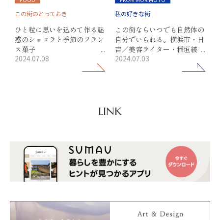
この街のとっておき
私の好きな街
ひと粒に思いを込めて作る魅
この街ならいつでも自然体の
惑のショコラと季節のフラン
自分でいられる。横浜市・日
ス菓子
吉／美容ライター・稲垣綾香
2024.07.08
2024.07.03
日吉／パティスリー ショコ
さん
ラトリー ルメルシエ
LINK