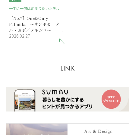
一生に一度は泊まりたいホテル
［No.7］One&Only
Palmilla ～サンホセ・デ
ル・カボ／メキシコ～
2026.02.27
‘マイ・バトラー’のサービス
が充実
贅を極めたリゾート滞在
LINK