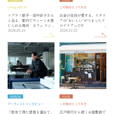
Living with Art
この街のとっておき
ソプラノ歌手・田中彩子さん
白金の住民が愛する、イタリ
と巡る、都内でウィーンを感
アの“おいしい”がつまったド
じられる場所 カフェ ラン
ロゲリアって!?
2026.05.15
2026.02.25
トマン 青山店／ロブマイヤ
白金・カフェ／ Drogheria
ー・サロン
Sancricca（ドロゲリア サン
クリッカ）
PERSON
FOOD
アーティストインタビュー
この街のとっておき
「旅先で得た感覚を重ねて、
江戸時代から続くお屋敷街で