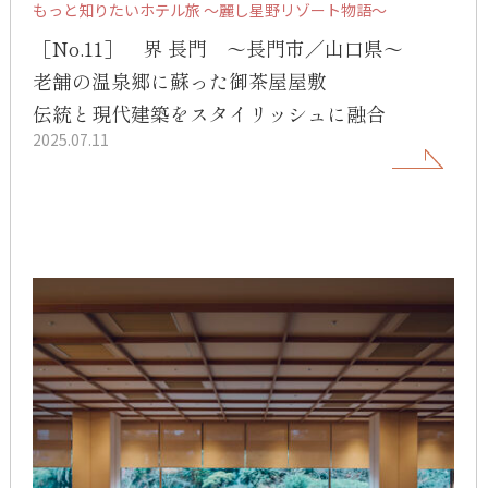
もっと知りたいホテル旅 ～麗し星野リゾート物語～
［No.11］ 界 長門 ～長門市／山口県～
老舗の温泉郷に蘇った御茶屋屋敷
伝統と現代建築をスタイリッシュに融合
2025.07.11