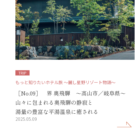
TRIP
もっと知りたいホテル旅 ～麗し星野リゾート物語～
［No.09］ 界 奥飛騨 ～高山市／岐阜県～
山々に包まれる奥飛騨の静寂と
湯量の豊富な平湯温泉に癒される
2025.05.09