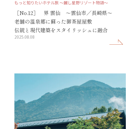
もっと知りたいホテル旅 ～麗し星野リゾート物語～
［No.12］ 界 雲仙 ～雲仙市／長崎県～
老舗の温泉郷に蘇った御茶屋屋敷
伝統と現代建築をスタイリッシュに融合
2025.08.08