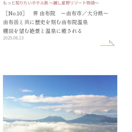
もっと知りたいホテル旅 ～麗し星野リゾート物語～
［No.10］ 界 由布院 ～由布市／大分県～
由布岳と共に歴史を刻む由布院温泉
棚田を望む絶景と温泉に癒される
2025.06.13