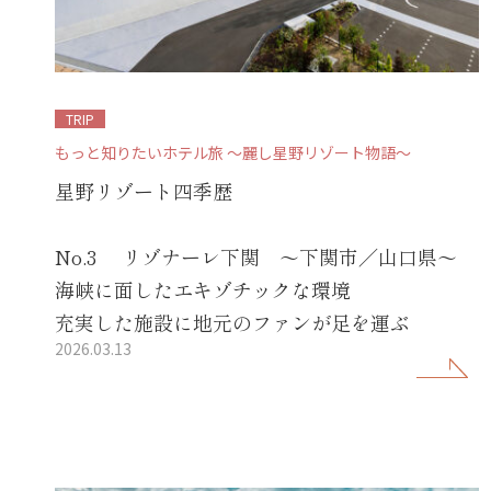
TRIP
もっと知りたいホテル旅 ～麗し星野リゾート物語～
星野リゾート四季歴
No.3 リゾナーレ下関 ～下関市／山口県～
海峡に面したエキゾチックな環境
充実した施設に地元のファンが足を運ぶ
2026.03.13