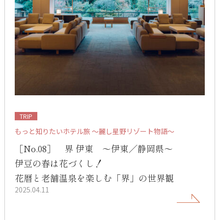
TRIP
もっと知りたいホテル旅 ～麗し星野リゾート物語～
［No.08］ 界 伊東 ～伊東／静岡県～
伊豆の春は花づくし！
花暦と老舗温泉を楽しむ「界」の世界観
2025.04.11