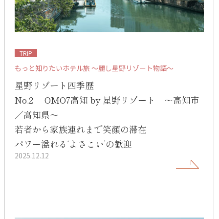
TRIP
もっと知りたいホテル旅 ～麗し星野リゾート物語～
星野リゾート四季歴
No.2 OMO7高知 by 星野リゾート ～高知市
／高知県～
若者から家族連れまで笑顔の滞在
パワー溢れる‘よさこい’の歓迎
2025.12.12