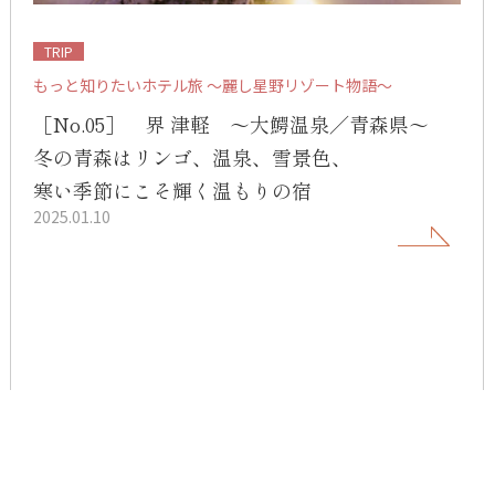
TRIP
もっと知りたいホテル旅 ～麗し星野リゾート物語～
［No.05］ 界 津軽 ～大鰐温泉／青森県～
冬の青森はリンゴ、温泉、雪景色、
寒い季節にこそ輝く温もりの宿
2025.01.10