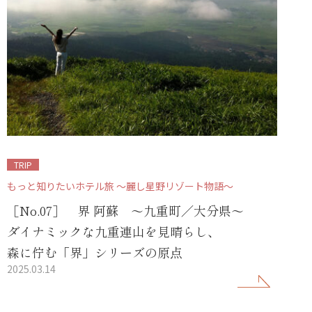
TRIP
もっと知りたいホテル旅 ～麗し星野リゾート物語～
［No.07］ 界 阿蘇 ～九重町／大分県～
ダイナミックな九重連山を見晴らし、
森に佇む「界」シリーズの原点
2025.03.14