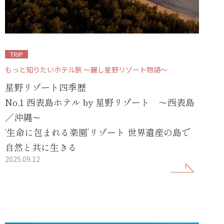
TRIP
もっと知りたいホテル旅 ～麗し星野リゾート物語～
星野リゾート四季歴
No.1 西表島ホテル by 星野リゾート ～西表島
／沖縄～
‘生命に包まれる楽園’リゾート 世界遺産の島で
自然と共に生きる
2025.09.12