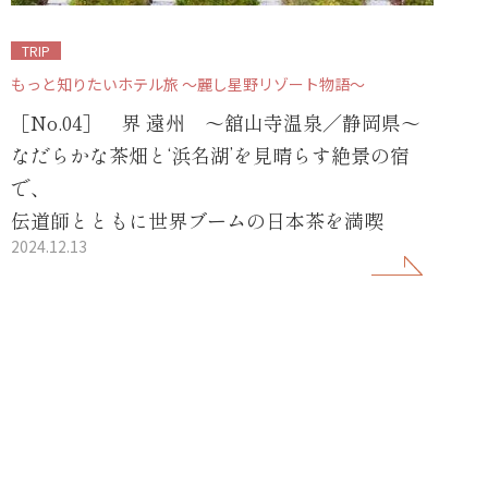
TRIP
もっと知りたいホテル旅 ～麗し星野リゾート物語～
［No.04］ 界 遠州 ～舘山寺温泉／静岡県～
なだらかな茶畑と‘浜名湖’を見晴らす絶景の宿
で、
伝道師とともに世界ブームの日本茶を満喫
2024.12.13