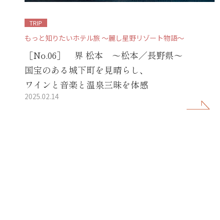
TRIP
もっと知りたいホテル旅 ～麗し星野リゾート物語～
［No.06］ 界 松本 ～松本／長野県～
国宝のある城下町を見晴らし、
ワインと音楽と温泉三昧を体感
2025.02.14