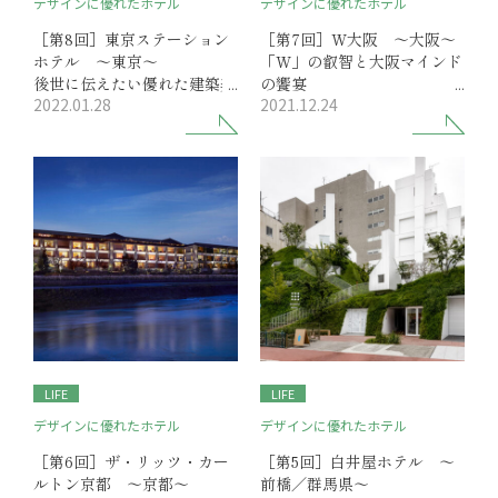
デザインに優れたホテル
デザインに優れたホテル
［第8回］東京ステーション
［第7回］W大阪 ～大阪～
ホテル ～東京～
「W」の叡智と大阪マインド
後世に伝えたい優れた建築美
の饗宴
2022.01.28
2021.12.24
文化と物語に彩られた駅舎ホ
ヴィヴィッドなホテル滞在
テル
LIFE
LIFE
デザインに優れたホテル
デザインに優れたホテル
［第6回］ザ・リッツ・カー
［第5回］白井屋ホテル ～
ルトン京都 ～京都～
前橋／群馬県～