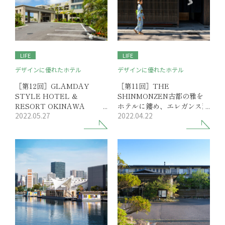
LIFE
LIFE
デザインに優れたホテル
デザインに優れたホテル
［第12回］GLAMDAY
［第11回］THE
STYLE HOTEL &
SHINMONZEN古都の雅を
RESORT OKINAWA
ホテルに鏤め、エレガンス薫
2022.05.27
2022.04.22
YOMITAN
るホテルが開業
沖縄では希少な隠れ家リゾー
トは大人が集う贅沢な空間