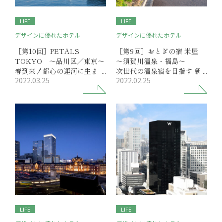
LIFE
LIFE
デザインに優れたホテル
デザインに優れたホテル
［第10回］PETALS
［第9回］おとぎの宿 米屋
TOKYO ～品川区／東京～
～須賀川温泉・福島～
春到来！都心の運河に生まれ
次世代の温泉宿を目指す 新
2022.03.25
2022.02.25
た快適リゾート
装・スタイリッシュな温泉宿
LIFE
LIFE