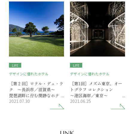
LIFE
LIFE
デザインに優れたホテル
デザインに優れたホテル
［第２回］ロテル・デュ・ラ
［第1回］メズム東京、オー
ク ～長浜市／滋賀県～
トグラフ コレクション
琵琶湖畔に佇む閑静なホテ
～港区海岸／東京～
2021.07.30
2021.06.25
ル、スタイリッシュな高級感
世界へと発信する日本流モダ
に寛ぎ
ニズム
次世代に向かうラグジュアリ
ーホテル
LINK