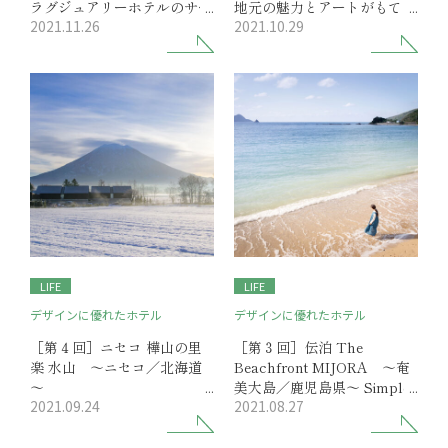
ラグジュアリーホテルのサー
地元の魅力とアートがもてな
2021.11.26
2021.10.29
ビスと
すホテルに
存在感が輝くアートの数々
‘街のリビングルーム’誕生
LIFE
LIFE
デザインに優れたホテル
デザインに優れたホテル
［第４回］ニセコ 樺山の里
［第３回］伝泊 The
楽 水山 ～ニセコ／北海道
Beachfront MIJORA ～奄
～
美大島／鹿児島県～ Simple
2021.09.24
2021.08.27
ロケーション、食事、もてな
is the Best ! ヴィラに宿る
し そしてメイド・イン・ジ
寛ぎのデザイン
ャパンの温もり